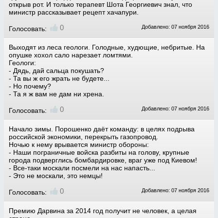
открыв рот. И только терапевт Шота Георгиевич знал, что
министр рассказывает рецепт хачапури.
0
Добавлено: 07 ноября 2016
Голосовать:
Выходят из леса геологи. Голодные, худющие, небритые. На
опушке хохол сало нарезает ломтями.
Геологи:
- Дядь, дай сальца покушать?
- Та вы ж его жрать не будете...
- Но почему?
- Та я ж вам не дам ни хрена.
0
Добавлено: 07 ноября 2016
Голосовать:
Начало зимы. Порошенко даёт команду: в целях подрыва
российской экономики, перекрыть газопровод.
Ночью к нему врывается министр обороны:
- Наши пограничные войска разбиты на голову, крупные
города подверглись бомбардировке, враг уже под Киевом!
- Все-таки москали посмели на нас напасть...
- Это не москали, это немцы!
0
Добавлено: 07 ноября 2016
Голосовать:
Премию Дарвина за 2014 год получит не человек, а целая