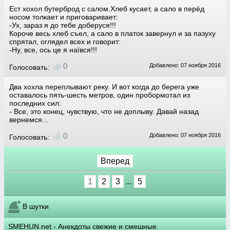
Ест хохол бутерброд с салом.Хлеб кусает, а сало в перёд
носом толкает и приговаривает:
-Ух, зараз я до тебе доберуся!!!
Короче весь хлеб съел, а сало в платок завернул и за пазуху
спрятал, оглядел всех и говорит:
-Ну, все, ось це я наївся!!!
0
Добавлено: 07 ноября 2016
Голосовать:
Два хохла переплывают реку. И вот когда до берега уже
оставалось пять-шесть метров, один пробормотал из
последних сил:
- Все, это конец, чувствую, что не доплыву. Давай назад
вернемся...
0
Добавлено: 07 ноября 2016
Голосовать:
Вперед
1
2
3
...
5
В шутки
SMEHUN.net
- Анекдоты свежие и смешные