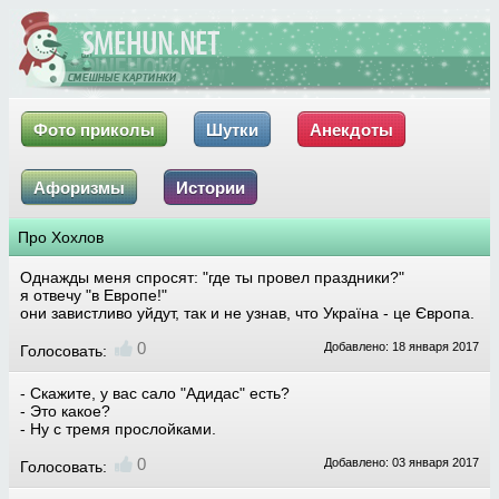
Фото приколы
Шутки
Анекдоты
Афоризмы
Истории
Про Хохлов
Однажды меня спросят: "где ты провел праздники?"
я отвечу "в Европе!"
они завистливо уйдут, так и не узнав, что Україна - це Європа.
0
Добавлено: 18 января 2017
Голосовать:
- Скажите, у вас сало "Адидас" есть?
- Это какое?
- Ну с тремя прослойками.
0
Добавлено: 03 января 2017
Голосовать: